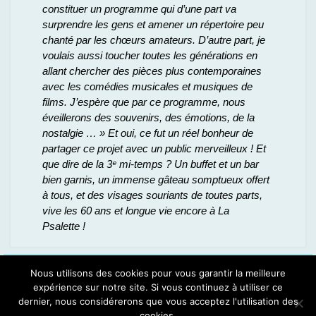
constituer un programme qui d’une part va
surprendre les gens et amener un répertoire peu
chanté par les chœurs amateurs. D’autre part, je
voulais aussi toucher toutes les générations en
allant chercher des pièces plus contemporaines
avec les comédies musicales et musiques de
films. J’espère que par ce programme, nous
éveillerons des souvenirs, des émotions, de la
nostalgie … »
Et oui, ce fut un réel bonheur de
partager ce projet avec un public merveilleux !
Et
que dire de la 3ᵉ mi-temps ? Un buffet et un bar
bien garnis, un immense gâteau somptueux offert
à tous, et des visages souriants de toutes parts,
vive les 60 ans et longue vie encore à La
Psalette !
Espace Choristes
Nous utilisons des cookies pour vous garantir la meilleure
Se connecter
expérience sur notre site. Si vous continuez à utiliser ce
dernier, nous considérerons que vous acceptez l'utilisation des
Copyright © 2020. All Rights Reserved.
cookies.