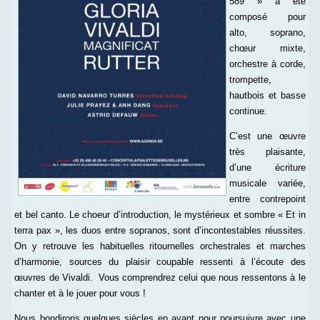
589 » a été
composé pour
alto, soprano,
chœur mixte,
orchestre à corde,
trompette,
hautbois et basse
continue.
C’est une œuvre
très plaisante,
d’une écriture
musicale variée,
entre contrepoint
et bel canto. Le choeur d’introduction, le mystérieux et sombre « Et in
terra pax », les duos entre sopranos, sont d’incontestables réussites.
On y retrouve les habituelles ritournelles orchestrales et marches
d’harmonie, sources du plaisir coupable ressenti à l’écoute des
œuvres de Vivaldi. Vous comprendrez celui que nous ressentons à le
chanter et à le jouer pour vous !
Nous bondirons quelques siècles en avant pour poursuivre avec une