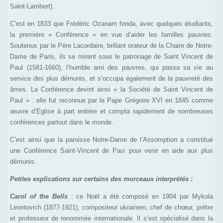
Saint-Lambert).
C’est en 1833 que Frédéric Ozanam fonda, avec quelques étudiants,
la première « Conférence » en vue d’aider les familles pauvres.
Soutenus par le Père Lacordaire, brillant orateur de la Chaire de Notre-
Dame de Paris, ils se mirent sous le patronage de Saint Vincent de
Paul (1581-1660), l’humble ami des pauvres, qui passa sa vie au
service des plus démunis, et s’occupa également de la pauvreté des
âmes. La Conférence devint ainsi « la Société de Saint Vincent de
Paul » : elle fut reconnue par le Pape Grégoire XVI en 1845 comme
œuvre d’Eglise à part entière et compta rapidement de nombreuses
conférences partout dans le monde.
C’est ainsi que la paroisse Notre-Dame de l’Assomption a constitué
une Conférence Saint-Vincent de Pau
l
pour venir en aide aux plus
démunis.
Petites explications sur certains des morceaux interprétés :
Carol of the Bells
: ce Noël a été composé en 1904 par Mykola
Leontovich (1877-1921), compositeur ukrainien, chef de chœur, prêtre
et professeur de renommée internationale. Il s’est spécialisé dans la