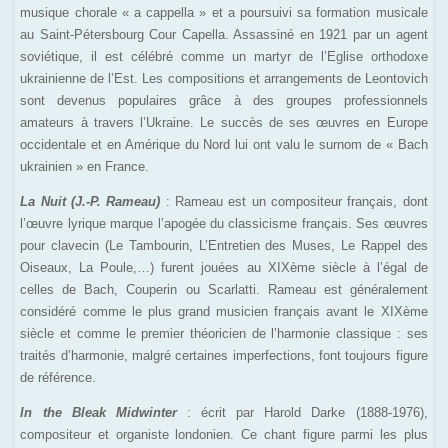
musique chorale « a cappella » et a poursuivi sa formation musicale
au Saint-Pétersbourg Cour Capella. Assassiné en 1921 par un agent
soviétique, il est célébré comme un martyr de l’Eglise orthodoxe
ukrainienne de l’Est. Les compositions et arrangements de Leontovich
sont devenus populaires grâce à des groupes professionnels
amateurs à travers l’Ukraine. Le succès de ses œuvres en Europe
occidentale et en Amérique du Nord lui ont valu le surnom de « Bach
ukrainien » en France.
La Nuit
(J.-P. Rameau)
: Rameau est un compositeur français, dont
l’œuvre lyrique marque l’apogée du classicisme français. Ses œuvres
pour clavecin (Le Tambourin, L’Entretien des Muses, Le Rappel des
Oiseaux, La Poule,…) furent jouées au XIXème siècle à l’égal de
celles de Bach, Couperin ou Scarlatti. Rameau est généralement
considéré comme le plus grand musicien français avant le XIXème
siècle et comme le premier théoricien de l’harmonie classique : ses
traités d’harmonie, malgré certaines imperfections, font toujours figure
de référence.
In the Bleak Midwinter
: écrit par Harold Darke (1888-1976),
compositeur et organiste londonien. Ce chant figure parmi les plus