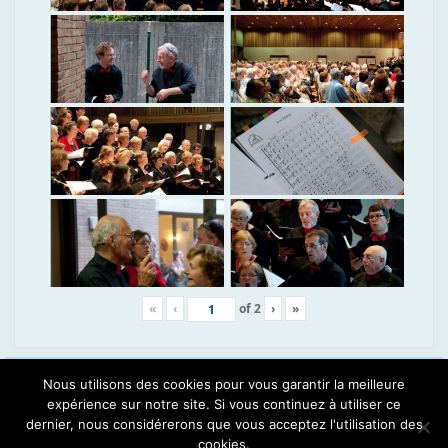
«
‹
of
2
›
»
Espace Choristes
Nous utilisons des cookies pour vous garantir la meilleure
Se connecter
expérience sur notre site. Si vous continuez à utiliser ce
dernier, nous considérerons que vous acceptez l'utilisation des
Copyright © 2020. All Rights Reserved.
cookies.