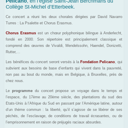
Pelicano
, en l’église Saint-Jean Berchmans du
Collège St-Michel d’Etterbeek.
Ce concert a réuni les deux chorales dirigées par David Navarro
Turres : La Psalette et Chorus Erasmus.
Chorus Erasmus
est un chœur polyphonique bilingue à Anderlecht,
fondé en 2000. Son répertoire est principalement classique et
comprend des œuvres de Vivaldi, Mendelssohn, Haendel, Donizetti,
Rutter,…
Les bénéfices du concert seront versés à la
Fondation Pelicano
, qui
subvient aux besoins de base d’enfants qui vivent dans la pauvreté,
non pas au bout du monde, mais en Belgique, à Bruxelles, près de
chez nous.
Le
programme
du concert propose un voyage dans le temps et
l’espace, du 17ème au 20ème siècle, des plantations du sud des
Etats-Unis à l’Afrique du Sud en passant par l’Amérique latine, autour
d’un thème commun : la liberté, qu’il s’agisse de se libérer de ses
péchés, de l’esclavage, de conditions de travail écrasantes, ou de
l’emprisonnement en raison de préjugés raciaux absurdes.