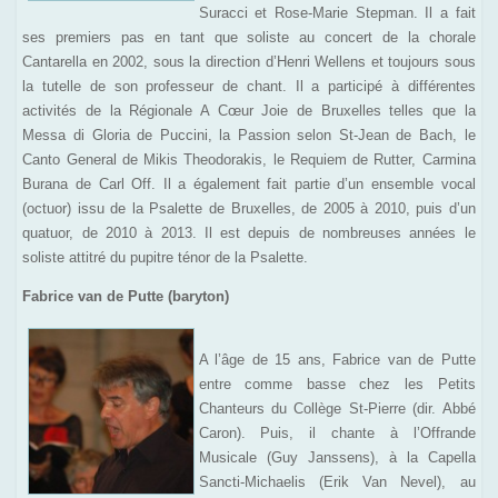
Suracci et Rose-Marie Stepman. Il a fait
ses premiers pas en tant que soliste au concert de la chorale
Cantarella en 2002, sous la direction d’Henri Wellens et toujours sous
la tutelle de son professeur de chant. Il a participé à différentes
activités de la Régionale A Cœur Joie de Bruxelles telles que la
Messa di Gloria de Puccini, la Passion selon St-Jean de Bach, le
Canto General de Mikis Theodorakis, le Requiem de Rutter, Carmina
Burana de Carl Off. Il a également fait partie d’un ensemble vocal
(octuor) issu de la Psalette de Bruxelles, de 2005 à 2010, puis d’un
quatuor, de 2010 à 2013. Il est depuis de nombreuses années le
soliste attitré du pupitre ténor de la Psalette.
Fabrice van de Putte (baryton)
A l’âge de 15 ans, Fabrice van de Putte
entre comme basse chez les Petits
Chanteurs du Collège St-Pierre (dir. Abbé
Caron). Puis, il chante à l’Offrande
Musicale (Guy Janssens), à la Capella
Sancti-Michaelis (Erik Van Nevel), au