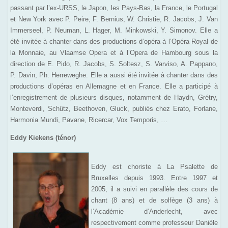
passant par l’ex-URSS, le Japon, les Pays-Bas, la France, le Portugal
et New York avec P. Peire, F. Bernius, W. Christie, R. Jacobs, J. Van
Immerseel, P. Neuman, L. Hager, M. Minkowski, Y. Simonov. Elle a
été invitée à chanter dans des productions d’opéra à l’Opéra Royal de
la Monnaie, au Vlaamse Opera et à l’Opera de Hambourg sous la
direction de E. Pido, R. Jacobs, S. Soltesz, S. Varviso, A. Pappano,
P. Davin, Ph. Herreweghe. Elle a aussi été invitée à chanter dans des
productions d’opéras en Allemagne et en France. Elle a participé à
l’enregistrement de plusieurs disques, notamment de Haydn, Grétry,
Monteverdi, Schütz, Beethoven, Gluck, publiés chez Erato, Forlane,
Harmonia Mundi, Pavane, Ricercar, Vox Temporis, …
Eddy Kiekens (ténor)
Eddy est choriste à La Psalette de
Bruxelles depuis 1993. Entre 1997 et
2005, il a suivi en parallèle des cours de
chant (8 ans) et de solfège (3 ans) à
l’Académie d’Anderlecht, avec
respectivement comme professeur Danièle