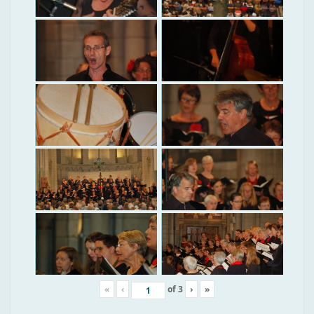
«
‹
of
3
›
»