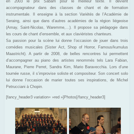
en 2003 le prix Sabam pour le meilleur texte. Il devient
accompagnateur dans des classes de chant et de formation
instrumentale. Il enseigne à la section Variétés de l’Académie de
Seraing, ainsi que dans d’autres académies de la région liégeoise
(Amay, Saint-Nicolas, Waremme,…). Il propose sa pédagogie dans
les cours de chant d’ensemble, et aux claviéristes chanteurs.
Sa passion pour la scène lui donne l’occasion de jouer dans trois
comédies musicales (Sister Act, Shop of Horror, Famous/kumulus
Maastricht). A partir de 2008, de belles rencontres lui permettent
d’accompagner au piano des artistes renommés tels Lara Fabian,
Maurane, Pierre Perret, Sandra Kim, Mario Baravecchia. Lors d’une
tournée russe, il s’improvise soliste et compositeur. Son concert solo
lui donne l’occasion de marier toutes ses inspirations, de Michel
Petrucciani à Chopin.
[fancy_header3 variation= »red »]Photos[/fancy_header3]