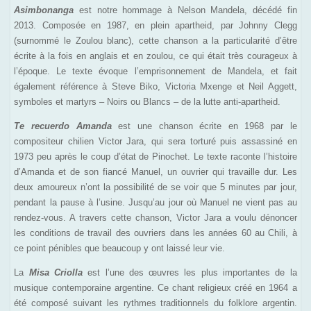
Asimbonanga
est notre hommage à Nelson Mandela, décédé fin
2013. Composée en 1987, en plein apartheid, par Johnny Clegg
(surnommé le Zoulou blanc), cette chanson a la particularité d’être
écrite à la fois en anglais et en zoulou, ce qui était très courageux à
l’époque. Le texte évoque l’emprisonnement de Mandela, et fait
également référence à Steve Biko, Victoria Mxenge et Neil Aggett,
symboles et martyrs – Noirs ou Blancs – de la lutte anti-apartheid.
Te recuerdo Amanda
est une chanson écrite en 1968 par le
compositeur chilien Victor Jara, qui sera torturé puis assassiné en
1973 peu après le coup d’état de Pinochet. Le texte raconte l’histoire
d’Amanda et de son fiancé Manuel, un ouvrier qui travaille dur. Les
deux amoureux n’ont la possibilité de se voir que 5 minutes par jour,
pendant la pause à l’usine. Jusqu’au jour où Manuel ne vient pas au
rendez-vous. A travers cette chanson, Victor Jara a voulu dénoncer
les conditions de travail des ouvriers dans les années 60 au Chili, à
ce point pénibles que beaucoup y ont laissé leur vie.
La
Misa Criolla
est l’une des œuvres les plus importantes de la
musique contemporaine argentine. Ce chant religieux créé en 1964 a
été composé suivant les rythmes traditionnels du folklore argentin.