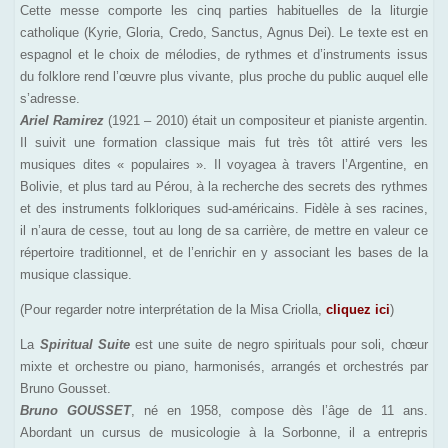
Cette messe comporte les cinq parties habituelles de la liturgie
catholique (Kyrie, Gloria, Credo, Sanctus, Agnus Dei). Le texte est en
espagnol et le choix de mélodies, de rythmes et d’instruments issus
du folklore rend l’œuvre plus vivante, plus proche du public auquel elle
s’adresse.
Ariel Ramirez
(1921 – 2010) était un compositeur et pianiste argentin.
Il suivit une formation classique mais fut très tôt attiré vers les
musiques dites « populaires ». Il voyagea à travers l’Argentine, en
Bolivie, et plus tard au Pérou, à la recherche des secrets des rythmes
et des instruments folkloriques sud-américains. Fidèle à ses racines,
il n’aura de cesse, tout au long de sa carrière, de mettre en valeur ce
répertoire traditionnel, et de l’enrichir en y associant les bases de la
musique classique.
(Pour regarder notre interprétation de la Misa Criolla,
cliquez ici
)
La
Spiritual Suite
est une suite de negro spirituals pour soli, chœur
mixte et orchestre ou piano, harmonisés, arrangés et orchestrés par
Bruno Gousset.
Bruno GOUSSET
, né en 1958, compose dès l’âge de 11 ans.
Abordant un cursus de musicologie à la Sorbonne, il a entrepris